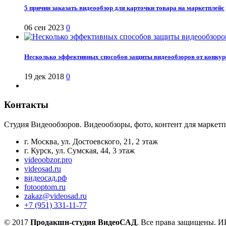
5 причин заказать видеообзор для карточки товара на маркетплейс
06 сен 2023
0
Несколько эффективных способов защиты видеообзоров от конкур
19 дек 2018
0
Контакты
Студия Видеообзоров. Видеообзоры, фото, контент для маркетп
г. Москва, ул. Достоевского, 21, 2 этаж
г. Курск, ул. Сумская, 44, 3 этаж
videoobzor.pro
videosad.ru
видеосад.рф
fotooptom.ru
zakaz@videosad.ru
+7 (951) 331-11-77
© 2017
Продакшн-студия ВидеоСАД
. Все права защищены.