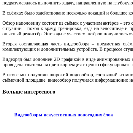
подразумевалось выполнить задачу, направленную на глубокую 
В съёмках было задействовано несколько локаций и большое к
Обзор наполовину состоит из съёмок с участием актёров – это
ситуации – поход к врачу, тренировка, езда на велосипеде и
опытный режиссёр. Эпизоды с участием актёров получились оче
Вторая составляющая часть видеообзора – предметная съём
комплектующих и дополнительных устройств. В процессе студи
Видеоряд был дополнен 2D-графикой в виде анимированных ди
проведена тщательная цветокоррекция с целью сфокусировать 
В итоге мы получили широкий видеообзор, состоящий из мно
съёмочной площадке, видеообзор получился информационно на
Больше интересного
Видеообзоры искусственных новогодних ёлок