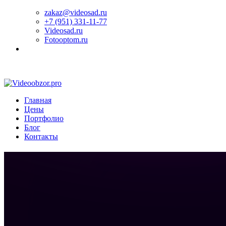
zakaz@videosad.ru
+7 (951) 331-11-77
Videosad.ru
Fotooptom.ru
.
Главная
Цены
Портфолио
Блог
Контакты