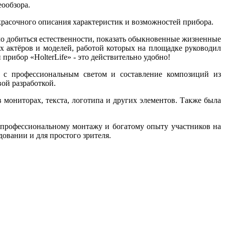
еообзора.
красочного описания характеристик и возможностей прибора.
ыло добиться естественности, показать обыкновенные жизненные
ых актёров и моделей, работой которых на площадке руководил
рибор «HolterLife» - это действительно удобно!
а с профессиональным светом и составление композиций из
ой разработкой.
мониторах, текста, логотипа и других элементов. Также была
 профессиональному монтажу и богатому опыту участников на
вании и для простого зрителя.