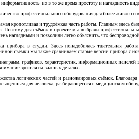
информативность, но в то же время простоту и наглядность вид
оличество профессионального оборудования для более живого и 
 самая кропотливая и трудоёмкая часть работы. Главным здесь б
 пр. Поэтому для съёмок в проекте мы выбрали профессиональн
нь наглядными и позволили легко объяснить, что беспроводной п
ка прибора в студии. Здесь понадобилась тщательная работ
йной съёмки мы также сравниваем старые версии прибора с нов
аграмм, графиков, характеристик, информационных панелей в 
внимание зрителя на важных деталях.
жества логических частей и разножанровых съёмок. Благодаря
сыщенным для человека, разбирающегося в медицинском оборудо